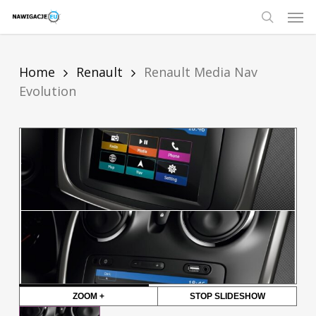
Skip
Men
to
main
search
content
Home
Renault
Renault Media Nav
Evolution
ZOOM +
STOP SLIDESHOW