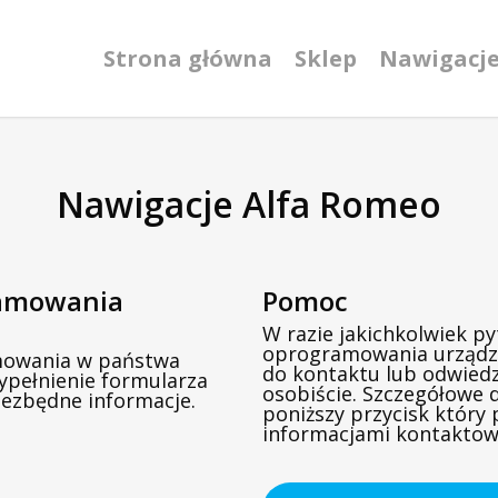
Strona główna
Sklep
Nawigacj
Nawigacje Alfa Romeo
ramowania
Pomoc
W razie jakichkolwiek py
oprogramowania urządz
amowania w państwa
do kontaktu lub odwiedz
ypełnienie formularza
osobiście. Szczegółowe 
iezbędne informacje.
poniższy przycisk który 
informacjami kontaktow