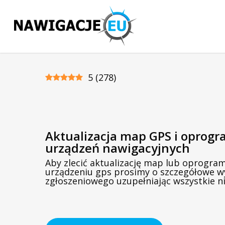
Skip
to
main
content
5
(
278
)
Aktualizacja map GPS i oprog
urządzeń nawigacyjnych
Aby zlecić aktualizację map lub oprogr
urządzeniu gps prosimy o szczegółowe w
zgłoszeniowego uzupełniając wszystkie n