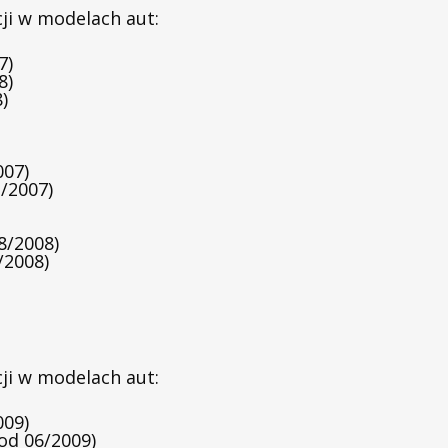
ji w modelach aut:
7)
8)
)
007)
/2007)
8/2008)
/2008)
ji w modelach aut:
009)
od 06/2009)