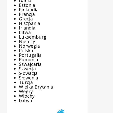
Dania
Estonia
Finlandia
Francja
Grecja
Hiszpania
Irlandia
Litwa
Luksemburg
Niemcy
Norwegia
Polska
Portugalia
Rumunia
Szwajcaria
Szwecja
Słowacja
Słowenia
Turcja
Wielka Brytania
Węgry
Włochy
Łotwa