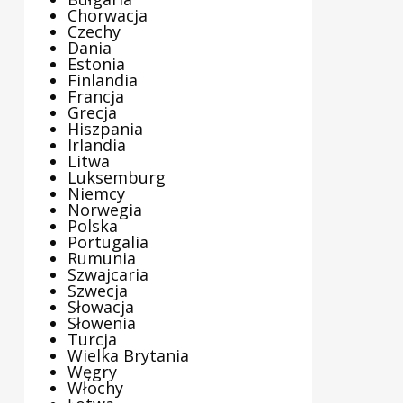
Chorwacja
Czechy
Dania
Estonia
Finlandia
Francja
Grecja
Hiszpania
Irlandia
Litwa
Luksemburg
Niemcy
Norwegia
Polska
Portugalia
Rumunia
Szwajcaria
Szwecja
Słowacja
Słowenia
Turcja
Wielka Brytania
Węgry
Włochy