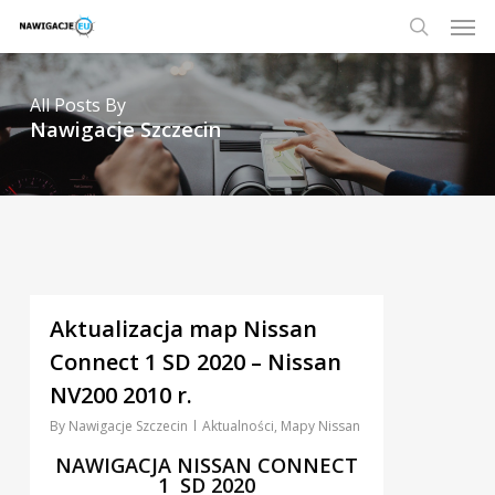
Skip
Men
to
main
search
content
All Posts By
Nawigacje Szczecin
3
Aktualizacja map Nissan
Connect 1 SD 2020 – Nissan
NV200 2010 r.
By
Nawigacje Szczecin
Aktualności
,
Mapy Nissan
NAWIGACJA NISSAN CONNECT
1 SD 2020