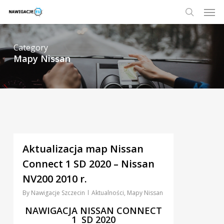
Skip
Men
to
main
search
content
Category
Mapy Nissan
3
Aktualizacja map Nissan
Connect 1 SD 2020 – Nissan
NV200 2010 r.
By
Nawigacje Szczecin
Aktualności
,
Mapy Nissan
NAWIGACJA NISSAN CONNECT
1 SD 2020