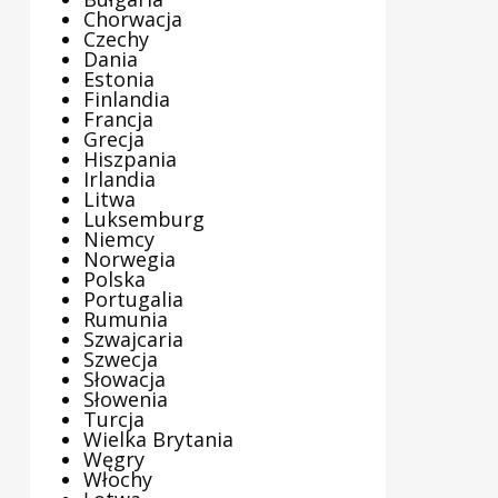
Chorwacja
Czechy
Dania
Estonia
Finlandia
Francja
Grecja
Hiszpania
Irlandia
Litwa
Luksemburg
Niemcy
Norwegia
Polska
Portugalia
Rumunia
Szwajcaria
Szwecja
Słowacja
Słowenia
Turcja
Wielka Brytania
Węgry
Włochy