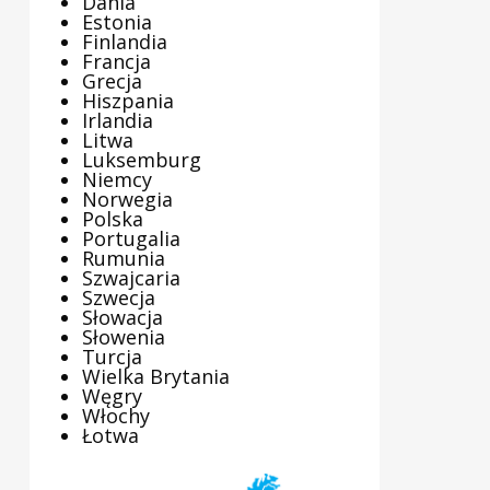
Dania
Estonia
Finlandia
Francja
Grecja
Hiszpania
Irlandia
Litwa
Luksemburg
Niemcy
Norwegia
Polska
Portugalia
Rumunia
Szwajcaria
Szwecja
Słowacja
Słowenia
Turcja
Wielka Brytania
Węgry
Włochy
Łotwa