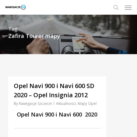
Skip
Men
to
main
search
content
Tag
Zafira Tourer mapy
0
Opel Navi 900 i Navi 600 SD
2020 – Opel Insignia 2012
By
Nawigacje Szczecin
Aktualności
,
Mapy Opel
Opel Navi 900 i Navi 600 2020