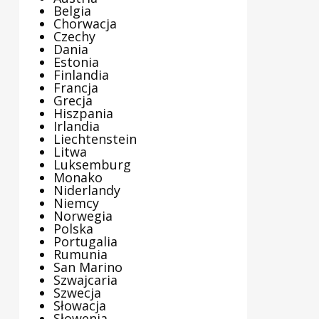
Belgia
Chorwacja
Czechy
Dania
Estonia
Finlandia
Francja
Grecja
Hiszpania
Irlandia
Liechtenstein
Litwa
Luksemburg
Monako
Niderlandy
Niemcy
Norwegia
Polska
Portugalia
Rumunia
San Marino
Szwajcaria
Szwecja
Słowacja
Słowenia