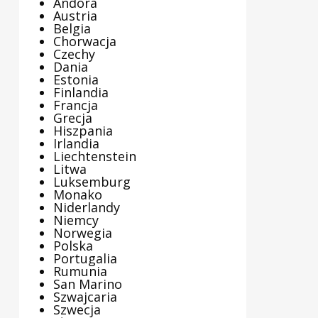
Andora
Austria
Belgia
Chorwacja
Czechy
Dania
Estonia
Finlandia
Francja
Grecja
Hiszpania
Irlandia
Liechtenstein
Litwa
Luksemburg
Monako
Niderlandy
Niemcy
Norwegia
Polska
Portugalia
Rumunia
San Marino
Szwajcaria
Szwecja