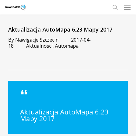
Skip
Men
to
main
search
content
Aktualizacja AutoMapa 6.23 Mapy 2017
By
Nawigacje Szczecin
2017-04-
18
Aktualności
,
Automapa
Aktualizacja AutoMapa 6.23
Mapy 2017