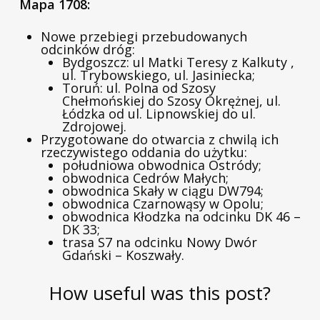
Mapa 1708:
Nowe przebiegi przebudowanych
odcinków dróg:
Bydgoszcz: ul Matki Teresy z Kalkuty ,
ul. Trybowskiego, ul. Jasiniecka;
Toruń: ul. Polna od Szosy
Chełmońskiej do Szosy Okrężnej, ul.
Łódzka od ul. Lipnowskiej do ul.
Zdrojowej.
Przygotowane do otwarcia z chwilą ich
rzeczywistego oddania do użytku:
południowa obwodnica Ostródy;
obwodnica Cedrów Małych;
obwodnica Skały w ciągu DW794;
obwodnica Czarnowąsy w Opolu;
obwodnica Kłodzka na odcinku DK 46 –
DK 33;
trasa S7 na odcinku Nowy Dwór
Gdański – Koszwały.
How useful was this post?