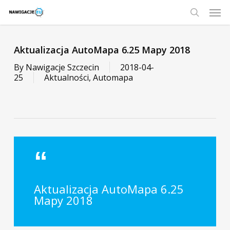
Skip
Men
to
main
search
content
Aktualizacja AutoMapa 6.25 Mapy 2018
By
Nawigacje Szczecin
2018-04-
25
Aktualności
,
Automapa
Aktualizacja AutoMapa 6.25
Mapy 2018