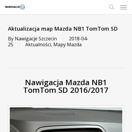
Skip
Men
to
main
search
content
Aktualizacja map Mazda NB1 TomTom SD
By
Nawigacje Szczecin
2018-04-
25
Aktualności
,
Mapy Mazda
Nawigacja Mazda NB1
TomTom SD 2016/2017