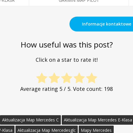
-KLASA
GARMIN MAP PILOT
Informacje kontaktowe
How useful was this post?
Click on a star to rate it!
Average rating
5
/ 5. Vote count:
198
Aktualizacja Map Mercedes C
Aktualizacja Map Mercedes E-Klasa
V-Klasa
Aktualizacja Map Mercedesglc
Mapy Mercedes