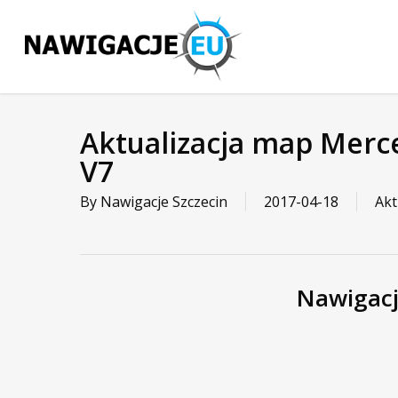
Skip
to
main
content
Aktualizacja map Merc
V7
By
Nawigacje Szczecin
2017-04-18
Akt
Nawigacj