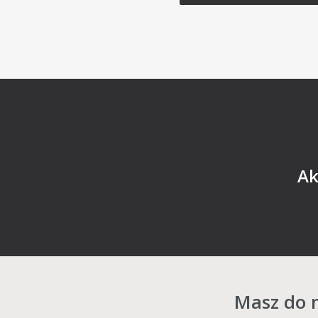
Ak
Masz do n