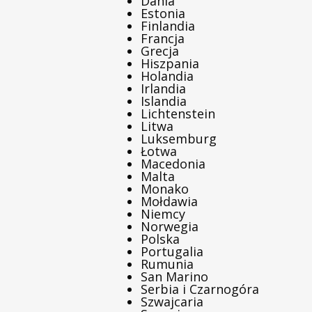
Dania
Estonia
Finlandia
Francja
Grecja
Hiszpania
Holandia
Irlandia
Islandia
Lichtenstein
Litwa
Luksemburg
Łotwa
Macedonia
Malta
Monako
Mołdawia
Niemcy
Norwegia
Polska
Portugalia
Rumunia
San Marino
Serbia i Czarnogóra
Szwajcaria