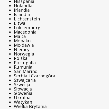
Hiszpania
Holandia
Irlandia
Islandia
Lichtenstein
Litwa
Luksemburg
Macedonia
Malta
Monako
Mołdawia
Niemcy
Norwegia
Polska
Portugalia
Rumunia
San Marino
Serbia i Czarnogóra
Szwajcaria
Szwecja
Słowacja
Słowenia
Ukraina
Watykan
Wielka Brytania