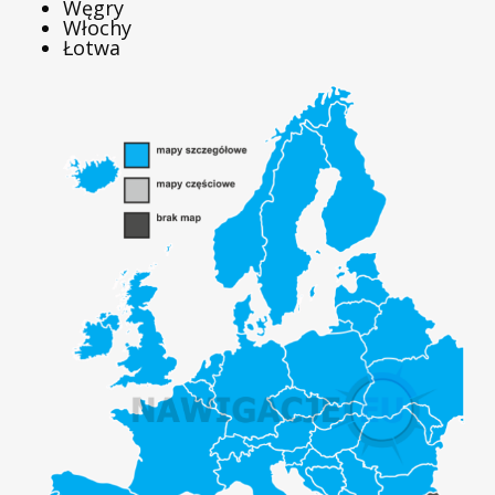
Węgry
Włochy
Łotwa