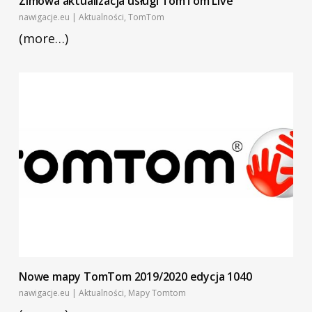
Zimowa aktualizacja usługi TomTom Live
nawigacje.eu
|
Aktualności
,
TomTom
(more…)
Nowe mapy TomTom 2019/2020 edycja 1040
nawigacje.eu
|
Aktualności
,
Mapy Tomtom