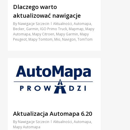
Dlaczego warto
aktualizować nawigacje
By
Nawigacje Szczecin
Aktualności
,
Automapa
,
Becker
,
Garmin
,
IGO Primo Truck
,
Mapmap
,
Mapy
Automapa
,
Mapy Citroen
,
Mapy Garmin
,
Mapy
Peugeot
,
Mapy Tomtom
,
Mio
,
Navigon
,
TomTom
5
Aktualizacja Automapa 6.20
By
Nawigacje Szczecin
Aktualności
,
Automapa
,
Mapy Automapa