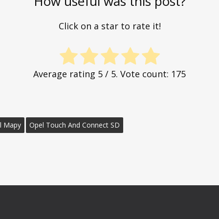
How useful was this post?
Click on a star to rate it!
Average rating
5
/ 5. Vote count:
175
l Mapy
Opel Touch And Connect SD