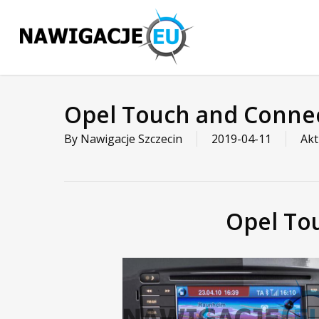
Skip
to
main
content
Opel Touch and Connect
By
Nawigacje Szczecin
2019-04-11
Akt
Opel To