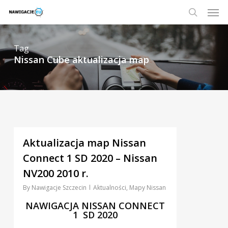
Skip
Men
to
main
search
content
Tag
Nissan Cube aktualizacja map
3
Aktualizacja map Nissan
Connect 1 SD 2020 – Nissan
NV200 2010 r.
By
Nawigacje Szczecin
Aktualności
,
Mapy Nissan
NAWIGACJA NISSAN CONNECT
1 SD 2020