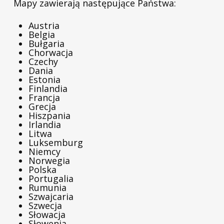
Mapy zawierają następujące Państwa:
Austria
Belgia
Bułgaria
Chorwacja
Czechy
Dania
Estonia
Finlandia
Francja
Grecja
Hiszpania
Irlandia
Litwa
Luksemburg
Niemcy
Norwegia
Polska
Portugalia
Rumunia
Szwajcaria
Szwecja
Słowacja
Słowenia