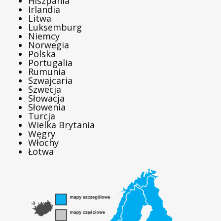
Hiszpania
Irlandia
Litwa
Luksemburg
Niemcy
Norwegia
Polska
Portugalia
Rumunia
Szwajcaria
Szwecja
Słowacja
Słowenia
Turcja
Wielka Brytania
Węgry
Włochy
Łotwa